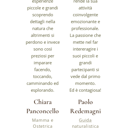
esperienze
rende la sua
piccole e grandi
attività
scoprendo
coinvolgente
dettagli nella
emozionante e
natura che
professionale.
altrimenti si
La passione che
perdono e invece
mette nel far
sono così
intereragire i
preziosi per
suoi piccoli e
imparare
grandi
facendo,
partecipanti si
toccando,
vede dal primo
camminando ed
momento.
esplorando.
Ed è contagiosa!
Chiara
Paolo
Panconcello
Redemagni
Mamma e
Guida
Ostetrica
naturalistica