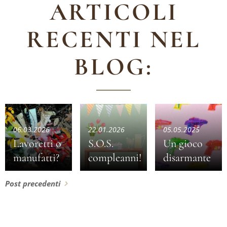
ARTICOLI
RECENTI NEL
BLOG:
06.03.2026
22.01.2026
05.05.2025
Lavoretti o
S.O.S.
Un gioco
manufatti?
compleanni!
disarmante
Post precedenti