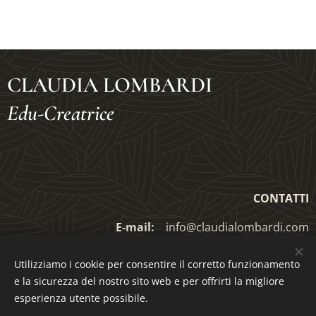
CLAUDIA LOMBARDI
Edu-Creatrice
CONTATTI
E-mail:
info@claudialombardi.com
ebook.com/claudiaeducreatrice
Facebook:
fac
Utilizziamo i cookie per consentire il corretto funzionamento
e la sicurezza del nostro sito web e per offrirti la migliore
instagram.com/claudia.edu.creatrice/
Instagram:
esperienza utente possibile.