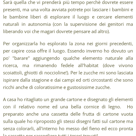
Sarà quella che vi prenderà più tempo perchè dovrete essere
presenti, ma una volta avviata potrete poi lasciare i bambini e
le bambine liberi di esplorare il luogo e cercare elementi
naturali in autonomia (con la supervisione dei genitori ma
liberando voi che magari dovrete pensare ad altro).
Per organizzarla ho esplorato la zona nei giorni precedenti,
per capire cosa offre il luogo. Essendo inverno ho dovuto un
po' "barare" aggiungendo qualche elemento naturale alla
ricerca, ma rimanendo fedele all'habitat (dove vivono
scoiattoli, ghiotti di noccioline!). Per le zucche mi sono lasciata
ispirare dalla stagione e dai campi ed orti circostanti che sono
ricchi anche di coloratissime e gustosissime zucche.
A casa ho ritagliato un grande cartone e disegnato gli elementi
con il relativo nome ed una bella cornice di legno. Ho
preparato anche una cassetta delle frutta di cartone vuota
sulla quale ho riproposto gli stessi disegni fatti sul cartone ma
senza colorarli, all'interno ho messo del fieno ed ecco pronta
la cassetta per raccogliere tutti i tesori trovati!